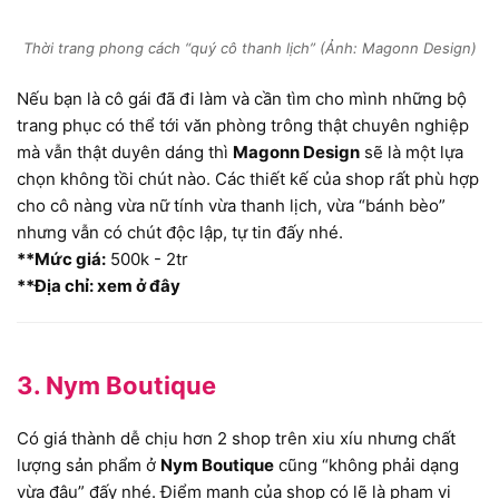
Thời trang phong cách “quý cô thanh lịch” (Ảnh: Magonn Design)
Nếu bạn là cô gái đã đi làm và cần tìm cho mình những bộ
trang phục có thể tới văn phòng trông thật chuyên nghiệp
mà vẫn thật duyên dáng thì
Magonn Design
sẽ là một lựa
chọn không tồi chút nào. Các thiết kế của shop rất phù hợp
cho cô nàng vừa nữ tính vừa thanh lịch, vừa “bánh bèo”
nhưng vẫn có chút độc lập, tự tin đấy nhé.
**Mức giá:
500k - 2tr
**Địa chỉ: xem ở đây
3. Nym Boutique
Có giá thành dễ chịu hơn 2 shop trên xiu xíu nhưng chất
lượng sản phẩm ở
Nym Boutique
cũng “không phải dạng
vừa đâu” đấy nhé. Điểm mạnh của shop có lẽ là phạm vi