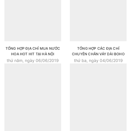
TỔNG HỢP ĐỊA CHỈ MUA NƯỚC
TỔNG HỢP CÁC ĐỊA CHỈ
HOA HOT HIT TẠI HÀ NỘI
CHUYÊN CHÂN VÁY DÀI BOHO
SIÊU ĐẸP
thứ năm, ngày 06/06/2019
thứ ba, ngày 04/06/2019