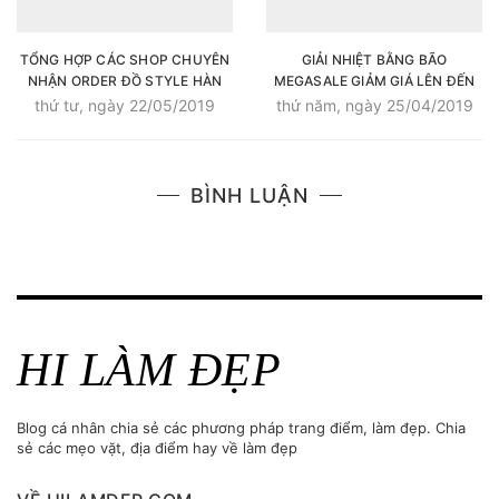
TỔNG HỢP CÁC SHOP CHUYÊN
GIẢI NHIỆT BẰNG BÃO
NHẬN ORDER ĐỒ STYLE HÀN
MEGASALE GIẢM GIÁ LÊN ĐẾN
CỰC XINH
50%++ TẤT CẢ CÁC SẢN PHẨM
thứ tư, ngày 22/05/2019
thứ năm, ngày 25/04/2019
THỂ THAO CỦA SUPERSPORTS
BÌNH LUẬN
HI LÀM ĐẸP
Blog cá nhân chia sẻ các phương pháp trang điểm, làm đẹp. Chia
sẻ các mẹo vặt, địa điểm hay về làm đẹp