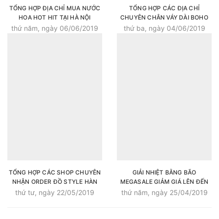
TỔNG HỢP ĐỊA CHỈ MUA NƯỚC
TỔNG HỢP CÁC ĐỊA CHỈ
HOA HOT HIT TẠI HÀ NỘI
CHUYÊN CHÂN VÁY DÀI BOHO
SIÊU ĐẸP
thứ năm, ngày 06/06/2019
thứ ba, ngày 04/06/2019
TỔNG HỢP CÁC SHOP CHUYÊN
GIẢI NHIỆT BẰNG BÃO
NHẬN ORDER ĐỒ STYLE HÀN
MEGASALE GIẢM GIÁ LÊN ĐẾN
CỰC XINH
50%++ TẤT CẢ CÁC SẢN PHẨM
thứ tư, ngày 22/05/2019
thứ năm, ngày 25/04/2019
THỂ THAO CỦA SUPERSPORTS