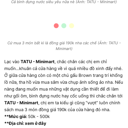
Cả bình đựng nước siêu yêu nữa nè (Ảnh: TATU - Minimart)
Cứ mua 3 món bất kì là đồng giá 190k nha các chế (Ảnh: TATU -
Minimart)
Lạc vào
TATU - Minimart
, chắc chắn các chị em chỉ
muốn...khuân cả cửa hàng về vì quá nhiều đồ xinh đấy nhé.
Ở giữa cửa hàng còn có một chú gấu Brown trang trí khổng
lồ nữa, tha hồ vừa mua sắm vừa chụp ảnh sống ảo nha. Nếu
nàng đang muốn mua những vật dụng cần thiết để đi làm
như gối ôm, bình đựng nước hay cốc uống thì chắc chắn tới
TATU - Minimart
, chị em ta kiểu gì cũng “vượt” luôn chính
sách mua 3 món đồng giá 190k của cửa hàng đó nha.
**Mức giá:
50k - 500k
**Địa chỉ: xem ở đây