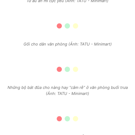
Từ âu ăn mì cực yêu (Ảnh: TATU - Minimart)
Gối cho dân văn phòng (Ảnh: TATU - Minimart)
Những bộ bát đũa cho nàng hay “cắm rễ” ở văn phòng buổi trưa
(Ảnh: TATU - Minimart)