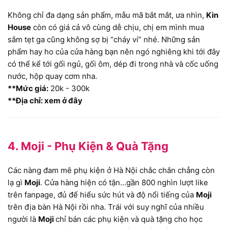
Không chỉ đa dạng sản phẩm, mẫu mã bắt mắt, ưa nhìn,
Kin
House
còn có giá cả vô cùng dễ chịu, chị em mình mua
sắm tẹt ga cũng không sợ bị “cháy ví” nhé. Những sản
phẩm hay ho của cửa hàng bạn nên ngó nghiêng khi tới đây
có thể kể tới gối ngủ, gối ôm, dép đi trong nhà và cốc uống
nước, hộp quay cơm nha.
**Mức giá:
20k - 300k
**Địa chỉ: xem ở đây
4. Moji - Phụ Kiện & Quà Tặng
Các nàng đam mê phụ kiện ở Hà Nội chắc chắn chẳng còn
lạ gì
Moji
. Cửa hàng hiện có tận...gần 800 nghìn lượt like
trên fanpage, đủ để hiểu sức hút và độ nổi tiếng của
Moji
trên địa bàn Hà Nội rồi nha. Trái với suy nghĩ của nhiều
người là
Moji
chỉ bán các phụ kiện và quà tặng cho học