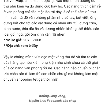
Tới với
Moji
, chị em sẽ được lạc vào một thiên đường đủ
thứ phụ kiện và đồ dùng cực hay ho. Các nàng thích cắm rễ
ở văn phòng chỉ cần một lần tới đây là có thể sắm đủ thứ
mình cần từ đồ văn phòng phẩm như sổ tay, bút viết, ống
đựng bút cho tới các vật dụng cá nhân như túi đựng cơm,
bình nước, thìa dĩa ăn và đương nhiên không thể thiếu các
loại gối ngủ, gối ôm xinh xắn rồi nhen.
**Mức giá:
20k - 700k
**Địa chỉ: xem ở đây
Vậy là chúng mình vừa dạo một vòng thủ đô và tìm ra các
cửa hàng tạp hóa kiêm phụ kiện nhỏ xinh chứa cả thế giới
của cô nàng văn phòng rồi nè. Các nàng nào chuẩn bị chân
ướt chân ráo đi làm thì còn chần chừ gì mà không làm một
chuyến shopping tẹt ga thôi nhỉ?
-------------------
Khủng Long Vàng,
Nguồn ảnh: Facebook các shop