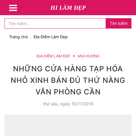
HI LÀM ĐẸP
Tìm kiếm
Trang chủ
Địa Điểm Làm Đẹp
ĐỊA ĐIỂM LÀM ĐẸP
MÙI HƯƠNG
NHỮNG CỬA HÀNG TẠP HÓA
NHỎ XINH BÁN ĐỦ THỨ NÀNG
VĂN PHÒNG CẦN
thứ sáu, ngày 16/11/2018