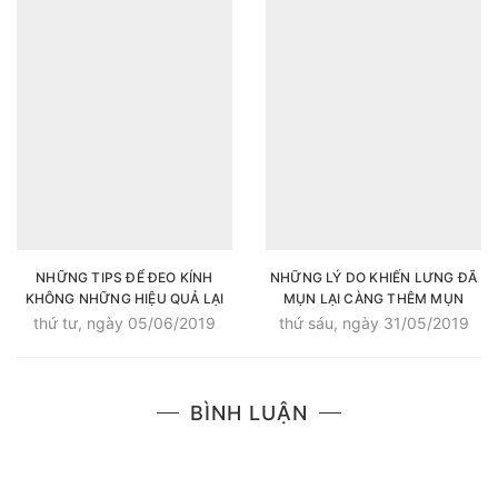
NHỮNG TIPS ĐỂ ĐEO KÍNH
NHỮNG LÝ DO KHIẾN LƯNG ĐÃ
KHÔNG NHỮNG HIỆU QUẢ LẠI
MỤN LẠI CÀNG THÊM MỤN
CÒN THỜI TRANG
thứ tư, ngày 05/06/2019
thứ sáu, ngày 31/05/2019
BÌNH LUẬN