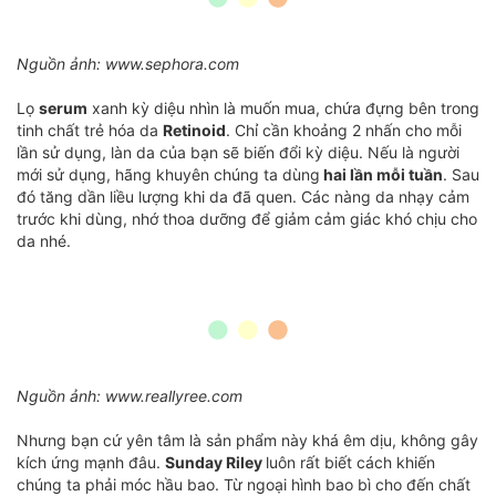
Nguồn ảnh: www.sephora.com
Lọ
serum
xanh kỳ diệu nhìn là muốn mua, chứa đựng bên trong
tinh chất trẻ hóa da
Retinoid
. Chỉ cần khoảng 2 nhấn cho mỗi
lần sử dụng, làn da của bạn sẽ biến đổi kỳ diệu. Nếu là người
mới sử dụng, hãng khuyên chúng ta dùng
hai lần mỗi tuần
. Sau
đó tăng dần liều lượng khi da đã quen. Các nàng da nhạy cảm
trước khi dùng, nhớ thoa dưỡng để giảm cảm giác khó chịu cho
da nhé.
Nguồn ảnh: www.reallyree.com
Nhưng bạn cứ yên tâm là sản phẩm này khá êm dịu, không gây
kích ứng mạnh đâu.
Sunday Riley
luôn rất biết cách khiến
chúng ta phải móc hầu bao. Từ ngoại hình bao bì cho đến chất