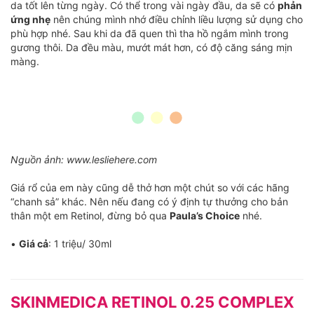
da tốt lên từng ngày. Có thể trong vài ngày đầu, da sẽ có
phản
ứng nhẹ
nên chúng mình nhớ điều chỉnh liều lượng sử dụng cho
phù hợp nhé. Sau khi da đã quen thì tha hồ ngắm mình trong
gương thôi. Da đều màu, mướt mát hơn, có độ căng sáng mịn
màng.
Nguồn ảnh: www.lesliehere.com
Giá rổ của em này cũng dễ thở hơn một chút so với các hãng
“chanh sả” khác. Nên nếu đang có ý định tự thưởng cho bản
thân một em Retinol, đừng bỏ qua
Paula’s Choice
nhé.
•
Giá cả
: 1 triệu/ 30ml
SKINMEDICA RETINOL 0.25 COMPLEX