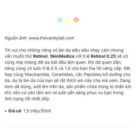
Nguồn ảnh: www.thevanitylab.com
Tin vui cho những nàng có làn da siêu siêu nhạy cảm nhưng
vẫn muốn thử
Retinol
,
SkinMedica
với tỉ lệ
Retinol 0.25
sẽ vô
cùng nhẹ nhàng để da bắt đầu làm quen. Khi đã quen dần,
hãng cũng có luôn tỉ lệ 0.5 và 1.0 cho bạn tha hồ nâng cấp. Kết
hợp cùng Niacinamide, Ceramides, các Peptides bổ dưỡng cho
da, dự là làn da của bạn sẽ rất thích em này cho mà xem. Dạng
kem dễ dùng, lướt êm trên da, sản phẩm chứa trong lọ nhấn kín
khí, nên cứ yên tâm em nó luôn sẵn sàng phục vụ bạn trong
tình trạng tốt nhất đấy.
•
Giá cả
: 1,5 triệu/30ml