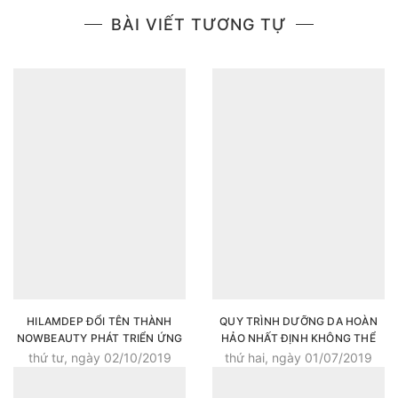
BÀI VIẾT TƯƠNG TỰ
HILAMDEP ĐỔI TÊN THÀNH
QUY TRÌNH DƯỠNG DA HOÀN
NOWBEAUTY PHÁT TRIỂN ỨNG
HẢO NHẤT ĐỊNH KHÔNG THỂ
DỤNG ĐẶT CHỖ LÀM ĐẸP
THIẾU BƯỚC THẢI ĐỘC, DƯỠNG
thứ tư, ngày 02/10/2019
thứ hai, ngày 01/07/2019
SPA/SALON/NAIL CHO NÀNG
TRẮNG
HIỆN ĐẠI