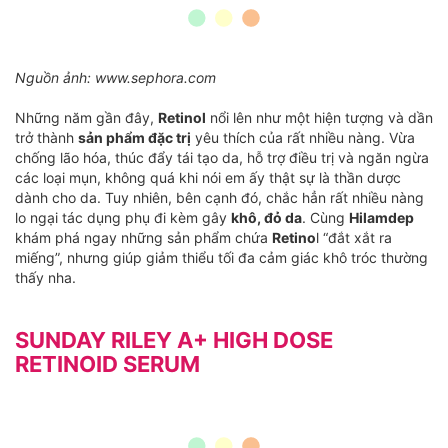
Nguồn ảnh: www.sephora.com
Những năm gần đây,
Retinol
nổi lên như một hiện tượng và dần
trở thành
sản phẩm đặc trị
yêu thích của rất nhiều nàng. Vừa
chống lão hóa, thúc đẩy tái tạo da, hỗ trợ điều trị và ngăn ngừa
các loại mụn, không quá khi nói em ấy thật sự là thần dược
dành cho da. Tuy nhiên, bên cạnh đó, chắc hẳn rất nhiều nàng
lo ngại tác dụng phụ đi kèm gây
khô, đỏ da
. Cùng
Hilamdep
khám phá ngay những sản phẩm chứa
Retino
l “đắt xắt ra
miếng”, nhưng giúp giảm thiểu tối đa cảm giác khô tróc thường
thấy nha.
SUNDAY RILEY A+ HIGH DOSE
RETINOID SERUM