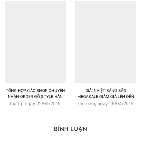
TỔNG HỢP CÁC SHOP CHUYÊN
GIẢI NHIỆT BẰNG BÃO
NHẬN ORDER ĐỒ STYLE HÀN
MEGASALE GIẢM GIÁ LÊN ĐẾN
CỰC XINH
50%++ TẤT CẢ CÁC SẢN PHẨM
thứ tư, ngày 22/05/2019
thứ năm, ngày 25/04/2019
THỂ THAO CỦA SUPERSPORTS
BÌNH LUẬN