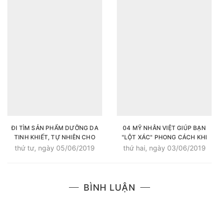
ĐI TÌM SẢN PHẨM DƯỠNG DA
04 MỸ NHÂN VIỆT GIÚP BẠN
TINH KHIẾT, TỰ NHIÊN CHO
"LỘT XÁC" PHONG CÁCH KHI
MÙA HÈ NÓNG BỨC
DIỆN ĐỒ CÔNG SỞ HÀNG NGÀY
thứ tư, ngày 05/06/2019
thứ hai, ngày 03/06/2019
BÌNH LUẬN