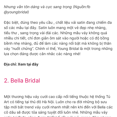
Nhưng vẫn tôn dáng và cực sang trọng (Nguồn:fb
@youngbridal)
Đặc biệt, đúng theo yêu cầu , chất liệu vải satin đang chiếm đa
số các mẫu tại đây. Satin luôn mang một vẻ đẹp nhẹ nhàng,
tiểu thư , sang trọng vài đài các. Những mẫu váy không quá
nhiều chi tiết, chỉ đơn giản ôm sát vào người hoặc có độ bồng
bềnh nhẹ nhàng, đủ để làm các nàng nổi bật mà không bị thân
váy “nuốt chửng”. Chính vì thế, Young Bridal là một trong những
lựa chọn đáng được cân nhắc các nàng nhé!
Địa chỉ: Xem tại đây
2. Bella Bridal
Một thương hiệu váy cưới cao cấp nổi tiếng thuộc hệ thống Tú
Art có tiếng tại thủ đô Hà Nội. Luôn cho ra đời những bộ sưu
tập mới bắt trend váy cưới nhanh nhất nên khi đến với Bella các
cô dâu sẽ được tỏa sáng tuyệt đối luôn nhé. Những mẫu váy