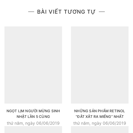
BÀI VIẾT TƯƠNG TỰ
NGỌT LỊM NGƯỜI MỪNG SINH
NHỮNG SẢN PHẨM RETINOL
NHẬT LẦN 5 CÙNG
“ĐẮT XẮT RA MIẾNG” NHẤT
COLOURPOP'S WATERMELON
ĐỊNH PHẢI THỬ MỘT LẦN
thứ năm, ngày 06/06/2019
thứ năm, ngày 06/06/2019