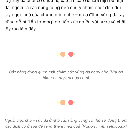
loại tẩy da chết có chứa độ cấp ẩm cao để làm mịn bề mặt
da, ngoài ra các nàng cũng nên chú ý chăm chút đến đôi
tay ngọc ngà của chúng mình nhé – mùa đông vùng da tay
cũng dễ bị “tổn thương” do tiếp xúc nhiều với nước và chất
tẩy rửa lắm đấy.
Các nàng đừng quên mất chăm sóc vùng da body nha (Nguồn
hình: en.stylenanda.com)
Ngoài việc chăm sóc da ở nhà các nàng cũng có thể sử dụng thêm
các dịch vụ ở spa để tăng thêm hiệu quả (Nguồn hình: yelp.co.uk)