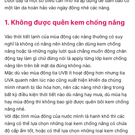
Dưới đây là một số điều cần nhớ và áp dụng để đảm bảo có
một làn da hoàn hảo vào ngày đông nhé các nàng.
1. Không được quên kem chống nắng
Vào thời tiết lạnh của mùa đông các nàng thường có suy
nghĩ là không có nắng nên không cần dùng kem chống
nắng hoặc là những ngày lười quá chẳng muốn động chân
động tay làm gì chứ đừng nói là apply từng lớp kem chống
nắng lên trên bề mặt da đúng không nào.
Mặc dù vào mùa đông tia UVB ít hoạt động hơn nhưng tia
UVA quanh năm lúc nào cũng xuất hiện khiến da chúng
mình nhanh bị lão hóa hơn, nên các nàng nhớ rằng trong
bất kỳ điều kiện thời tiết nào dù nắng hay mưa, dù mùa hạ
hay mùa đông thì không bao giờ được quên bôi kem chống
nắng nhé.
Với đặc tính mùa đông của nước mình là hanh khô thì các
nàng có thể lựa chọn những loại kem chống nắng có chứa
độ cấp ẩm tốt, hoặc có thể lựa chọn những loại kem chống