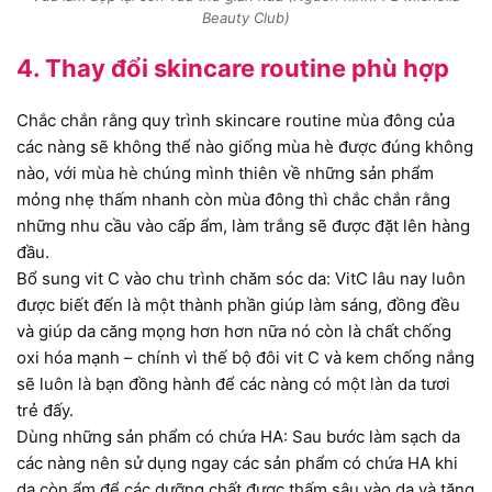
Beauty Club)
4. Thay đổi skincare routine phù hợp
Chắc chắn rằng quy trình skincare routine mùa đông của
các nàng sẽ không thể nào giống mùa hè được đúng không
nào, với mùa hè chúng mình thiên về những sản phẩm
mỏng nhẹ thấm nhanh còn mùa đông thì chắc chắn rằng
những nhu cầu vào cấp ẩm, làm trắng sẽ được đặt lên hàng
đầu.
Bổ sung vit C vào chu trình chăm sóc da: VitC lâu nay luôn
được biết đến là một thành phần giúp làm sáng, đồng đều
và giúp da căng mọng hơn hơn nữa nó còn là chất chống
oxi hóa mạnh – chính vì thế bộ đôi vit C và kem chống nắng
sẽ luôn là bạn đồng hành để các nàng có một làn da tươi
trẻ đấy.
Dùng những sản phẩm có chứa HA: Sau bước làm sạch da
các nàng nên sử dụng ngay các sản phẩm có chứa HA khi
da còn ẩm để các dưỡng chất được thấm sâu vào da và tăng