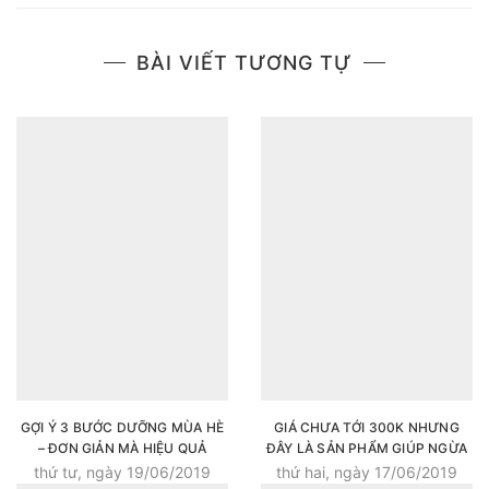
BÀI VIẾT TƯƠNG TỰ
GỢI Ý 3 BƯỚC DƯỠNG MÙA HÈ
GIÁ CHƯA TỚI 300K NHƯNG
– ĐƠN GIẢN MÀ HIỆU QUẢ
ĐÂY LÀ SẢN PHẨM GIÚP NGỪA
THÂM SẸO SAU KHI NẶN MỤN
thứ tư, ngày 19/06/2019
thứ hai, ngày 17/06/2019