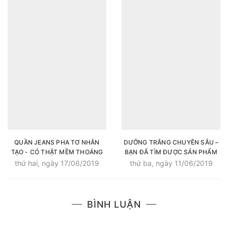
CỰC HIỆU QUẢ
QUẦN JEANS PHA TƠ NHÂN
DƯỠNG TRẮNG CHUYÊN SÂU –
TẠO - CÓ THẬT MỀM THOÁNG
BẠN ĐÃ TÌM ĐƯỢC SẢN PHẨM
NHƯ QUẦN VẢI?
THÍCH HỢP?
thứ hai, ngày 17/06/2019
thứ ba, ngày 11/06/2019
BÌNH LUẬN