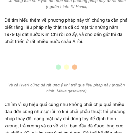
Cô nàng Kim So Hyun đã thực hiện phương pháp này từ rất sớm
(nguồn hình: IU Hama)
Để tìm hiểu thêm về phương pháp này thì chúng ta cần phải
biết rằng liệu pháp này thật ra đã có mặt từ những năm
1979 tại đất nước Kim Chi rồi cơ ấy, và cho đến giờ thì đã
phát triển ở rất nhiều nước châu Á rồi.
Và cả Hyeri cũng đã rất ưng ý khi trải qua liệu pháp này (nguồn
hình: Miwa gasawara)
Chính vì sự hiệu quả cũng như không phải chịu quá nhiều
đau đớn cũng như sự rủi ro khi phải phẫu thuật thì phương
pháp thay đổi dáng mặt này chỉ dùng tay để định hình
xương, trả xương và cơ về vị trí ban đầu đã được lòng cực
kỳ nhiều KOLs Hàn ưng ý và áp dụng. Có thể kể đến như: