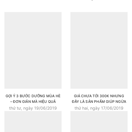
GỢI Ý 3 BƯỚC DƯỠNG MÙA HÈ
GIÁ CHƯA TỚI 300K NHƯNG
– ĐƠN GIẢN MÀ HIỆU QUẢ
ĐÂY LÀ SẢN PHẨM GIÚP NGỪA
THÂM SẸO SAU KHI NẶN MỤN
thứ tư, ngày 19/06/2019
thứ hai, ngày 17/06/2019
CỰC HIỆU QUẢ