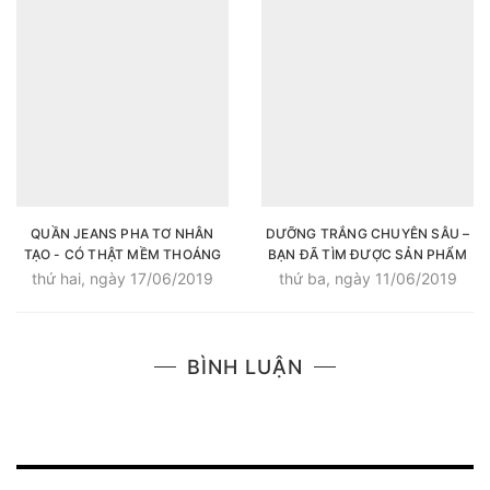
QUẦN JEANS PHA TƠ NHÂN
DƯỠNG TRẮNG CHUYÊN SÂU –
TẠO - CÓ THẬT MỀM THOÁNG
BẠN ĐÃ TÌM ĐƯỢC SẢN PHẨM
NHƯ QUẦN VẢI?
THÍCH HỢP?
thứ hai, ngày 17/06/2019
thứ ba, ngày 11/06/2019
BÌNH LUẬN