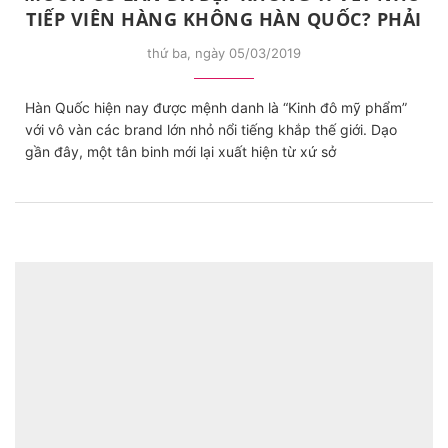
TIẾP VIÊN HÀNG KHÔNG HÀN QUỐC? PHẢI
BIẾT BÍ MẬT NÀY!
thứ ba, ngày 05/03/2019
Hàn Quốc hiện nay được mệnh danh là “Kinh đô mỹ phẩm”
với vô vàn các brand lớn nhỏ nổi tiếng khắp thế giới. Dạo
gần đây, một tân binh mới lại xuất hiện từ xứ sở