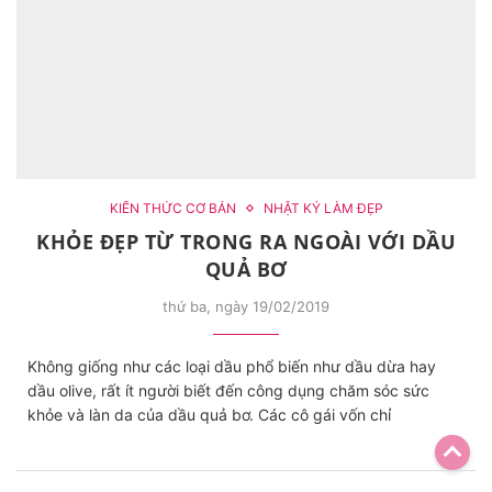
KIẾN THỨC CƠ BẢN
NHẬT KÝ LÀM ĐẸP
KHỎE ĐẸP TỪ TRONG RA NGOÀI VỚI DẦU
QUẢ BƠ
thứ ba, ngày 19/02/2019
Không giống như các loại dầu phổ biến như dầu dừa hay
dầu olive, rất ít người biết đến công dụng chăm sóc sức
khỏe và làn da của dầu quả bơ. Các cô gái vốn chỉ