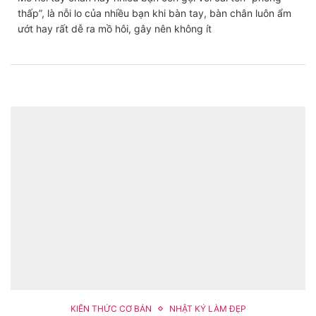
thấp”, là nỗi lo của nhiều bạn khi bàn tay, bàn chân luôn ẩm
ướt hay rất dễ ra mồ hôi, gây nên không ít
KIẾN THỨC CƠ BẢN
NHẬT KÝ LÀM ĐẸP