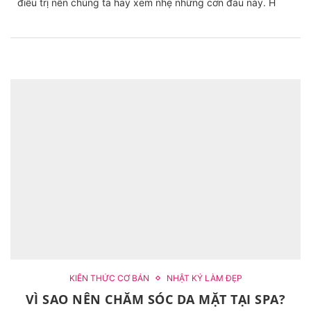
điều trị nên chúng ta hay xem nhẹ những cơn đau này. H
KIẾN THỨC CƠ BẢN
NHẬT KÝ LÀM ĐẸP
VÌ SAO NÊN CHĂM SÓC DA MẶT TẠI SPA?