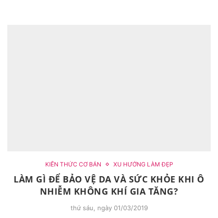
KIẾN THỨC CƠ BẢN
XU HƯỚNG LÀM ĐẸP
LÀM GÌ ĐỂ BẢO VỆ DA VÀ SỨC KHỎE KHI Ô
NHIỄM KHÔNG KHÍ GIA TĂNG?
thứ sáu, ngày 01/03/2019