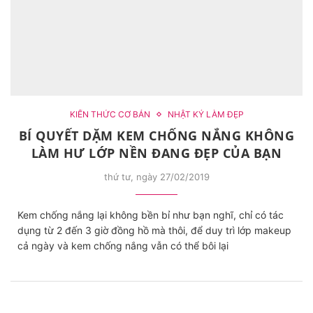
KIẾN THỨC CƠ BẢN
NHẬT KÝ LÀM ĐẸP
BÍ QUYẾT DẶM KEM CHỐNG NẮNG KHÔNG
LÀM HƯ LỚP NỀN ĐANG ĐẸP CỦA BẠN
thứ tư, ngày 27/02/2019
Kem chống nắng lại không bền bỉ như bạn nghĩ, chỉ có tác
dụng từ 2 đến 3 giờ đồng hồ mà thôi, để duy trì lớp makeup
cả ngày và kem chống nắng vẫn có thể bôi lại