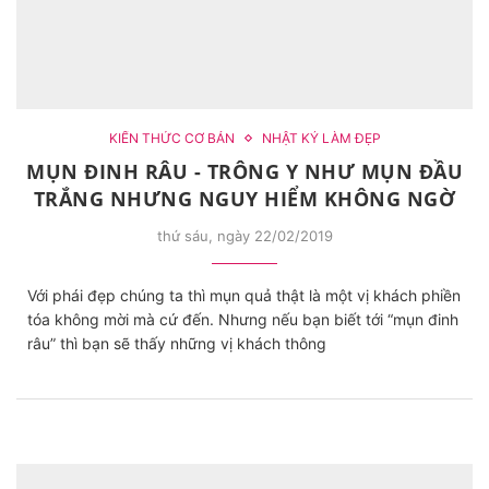
KIẾN THỨC CƠ BẢN
NHẬT KÝ LÀM ĐẸP
MỤN ĐINH RÂU - TRÔNG Y NHƯ MỤN ĐẦU
TRẮNG NHƯNG NGUY HIỂM KHÔNG NGỜ
thứ sáu, ngày 22/02/2019
Với phái đẹp chúng ta thì mụn quả thật là một vị khách phiền
tóa không mời mà cứ đến. Nhưng nếu bạn biết tới “mụn đinh
râu” thì bạn sẽ thấy những vị khách thông