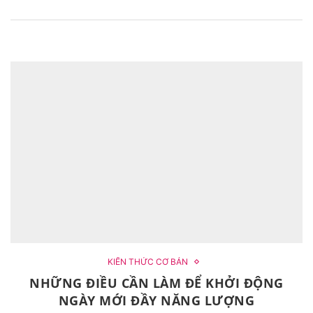
KIẾN THỨC CƠ BẢN
NHỮNG ĐIỀU CẦN LÀM ĐỂ KHỞI ĐỘNG
NGÀY MỚI ĐẦY NĂNG LƯỢNG