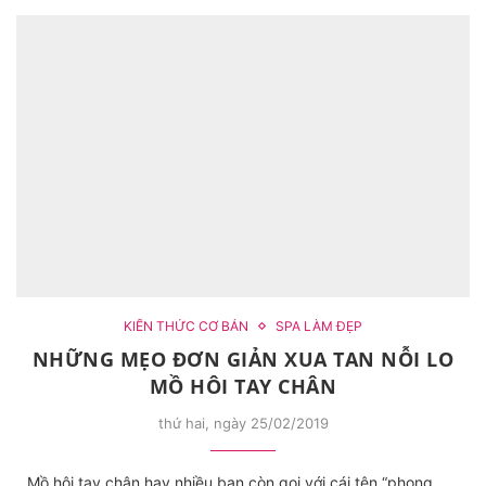
KIẾN THỨC CƠ BẢN
SPA LÀM ĐẸP
NHỮNG MẸO ĐƠN GIẢN XUA TAN NỖI LO
MỒ HÔI TAY CHÂN
thứ hai, ngày 25/02/2019
Mồ hôi tay chân hay nhiều bạn còn gọi với cái tên “phong