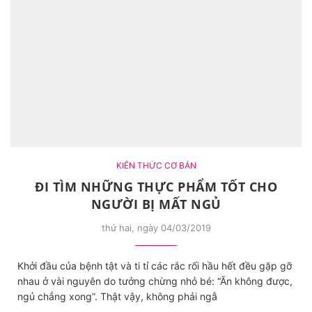
KIẾN THỨC CƠ BẢN
ĐI TÌM NHỮNG THỰC PHẨM TỐT CHO
NGƯỜI BỊ MẤT NGỦ
thứ hai, ngày 04/03/2019
Khởi đầu của bệnh tật và ti tỉ các rắc rối hầu hết đều gặp gỡ
nhau ở vài nguyên do tưởng chừng nhỏ bé: “Ăn không được,
ngủ chẳng xong”. Thật vậy, không phải ngẫ