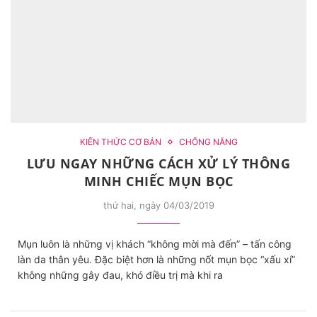
KIẾN THỨC CƠ BẢN
CHỐNG NẮNG
LƯU NGAY NHỮNG CÁCH XỬ LÝ THÔNG
MINH CHIẾC MỤN BỌC
thứ hai, ngày 04/03/2019
Mụn luôn là những vị khách “không mời mà đến” – tấn công
làn da thân yêu. Đặc biệt hơn là những nốt mụn bọc “xấu xí”
không những gây đau, khó điều trị mà khi ra