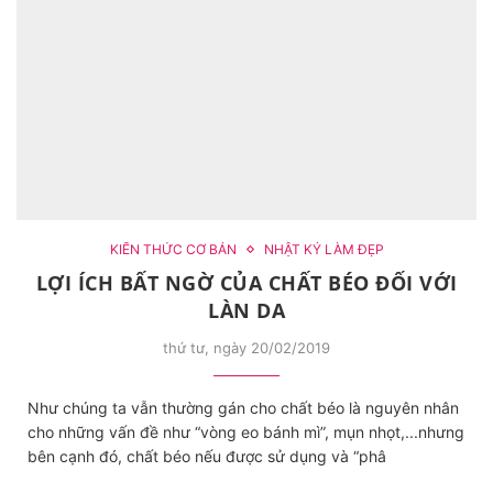
KIẾN THỨC CƠ BẢN
NHẬT KÝ LÀM ĐẸP
LỢI ÍCH BẤT NGỜ CỦA CHẤT BÉO ĐỐI VỚI
LÀN DA
thứ tư, ngày 20/02/2019
Như chúng ta vẫn thường gán cho chất béo là nguyên nhân
cho những vấn đề như “vòng eo bánh mì”, mụn nhọt,...nhưng
bên cạnh đó, chất béo nếu được sử dụng và “phâ